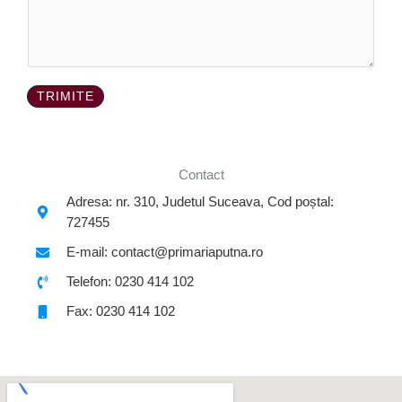
s
*
a
j
*
TRIMITE
Contact
Adresa: nr. 310, Judetul Suceava, Cod poștal:
727455
E-mail: contact@primariaputna.ro
Telefon: 0230 414 102
Fax: 0230 414 102