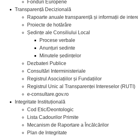
Fonduri Europene
Transparență Decizională
Rapoarte anuale transparență și informații de inter
Proiecte de hotărâre
Ședințe ale Consiliului Local
Procese verbale
Anunțuri sedinte
Minutele ședințelor
Dezbateri Publice
Consultări Interministeriale
Registrul Asociațiilor și Fundațiilor
Registrul Unic al Transparenței Intereselor (RUTI)
e-consultare.gov.ro
Integritate Instituțională
Cod Etic/Deontologic
Lista Cadourilor Primite
Mecanism de Raportare a Încălcărilor
Plan de Integritate