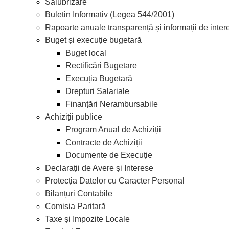
Salubrizare
Buletin Informativ (Legea 544/2001)
Rapoarte anuale transparență și informații de inter
Buget și execuție bugetară
Buget local
Rectificări Bugetare
Execuția Bugetară
Drepturi Salariale
Finanțări Nerambursabile
Achiziții publice
Program Anual de Achiziții
Contracte de Achiziții
Documente de Execuție
Declarații de Avere și Interese
Protecția Datelor cu Caracter Personal
Bilanțuri Contabile
Comisia Paritară
Taxe și Impozite Locale