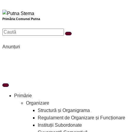
Treci
la
conținut
Primăria Comunei Putna
Anunțuri
Primărie
Organizare
Structură și Organigrama
Regulament de Organizare și Funcționare
Instituții Subordonate