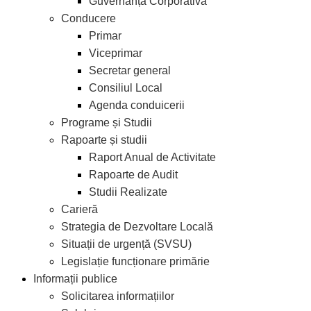
Guvernanță Corporativă
Conducere
Primar
Viceprimar
Secretar general
Consiliul Local
Agenda conduicerii
Programe și Studii
Rapoarte și studii
Raport Anual de Activitate
Rapoarte de Audit
Studii Realizate
Carieră
Strategia de Dezvoltare Locală
Situații de urgență (SVSU)
Legislație funcționare primărie
Informații publice
Solicitarea informațiilor