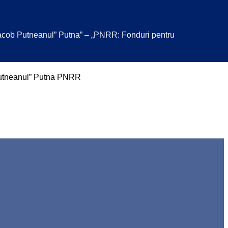
ă!”
t Iacob Putneanul” Putna” – „PNRR: Fonduri pentru
b Putneanul” Putna PNRR