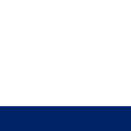
tarea cu mobilier, materiale di
le „Mitropolit Iacob Putneanul” 