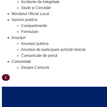
Incidente de Integritate
Studii și Cercetări
Monitorul Oficial Local
Servicii publice
Compartimente
Formulare
Anunțuri
Anunțuri publice
Anunțuri de participare achiziții directe
Comunicate de presă
Comunitate
Despre Comună
X
Comunicat de presă – “ Do
digitale a Școlii Gimnazia