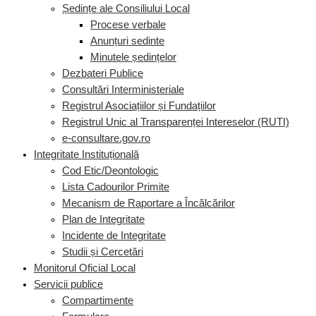
Ședințe ale Consiliului Local
Procese verbale
Anunțuri sedinte
Minutele ședințelor
Dezbateri Publice
Consultări Interministeriale
Registrul Asociațiilor și Fundațiilor
Registrul Unic al Transparenței Intereselor (RUTI)
e-consultare.gov.ro
Integritate Instituțională
Cod Etic/Deontologic
Lista Cadourilor Primite
Mecanism de Raportare a Încălcărilor
Plan de Integritate
Incidente de Integritate
Studii și Cercetări
Monitorul Oficial Local
Servicii publice
Compartimente