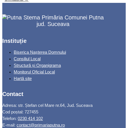
Primăria Comunei Putna
jud. Suceava
Instituție
Biserica Nașterea Domnului
Consiliul Local
Structură și Organigrama
Monitorul Oficial Local
Hartă site
Contact
Adresa: str. Ștefan cel Mare nr.64, Jud. Suceava
Cod poștal: 727455
Telefon:
0230 414 102
E-mail:
contact@primariaputna.ro