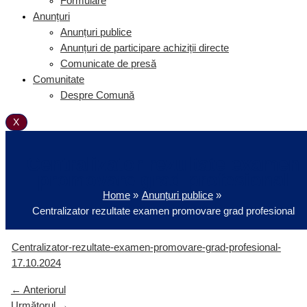
Formulare
Anunțuri
Anunțuri publice
Anunțuri de participare achiziții directe
Comunicate de presă
Comunitate
Despre Comună
X
Centralizator rezultate examen
promovare grad profesional
Home
Anunțuri publice
Centralizator rezultate examen promovare grad profesional
Centralizator-rezultate-examen-promovare-grad-profesional-
17.10.2024
←
Anteriorul
Următorul
→