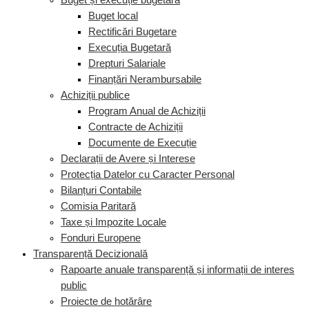
Buget și execuție bugetară
Buget local
Rectificări Bugetare
Execuția Bugetară
Drepturi Salariale
Finanțări Nerambursabile
Achiziții publice
Program Anual de Achiziții
Contracte de Achiziții
Documente de Execuție
Declarații de Avere și Interese
Protecția Datelor cu Caracter Personal
Bilanțuri Contabile
Comisia Paritară
Taxe și Impozite Locale
Fonduri Europene
Transparență Decizională
Rapoarte anuale transparență și informații de interes
public
Proiecte de hotărâre