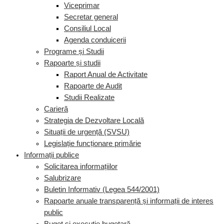
Viceprimar
Secretar general
Consiliul Local
Agenda conduicerii
Programe și Studii
Rapoarte și studii
Raport Anual de Activitate
Rapoarte de Audit
Studii Realizate
Carieră
Strategia de Dezvoltare Locală
Situații de urgență (SVSU)
Legislație funcționare primărie
Informații publice
Solicitarea informațiilor
Salubrizare
Buletin Informativ (Legea 544/2001)
Rapoarte anuale transparență și informații de interes
public