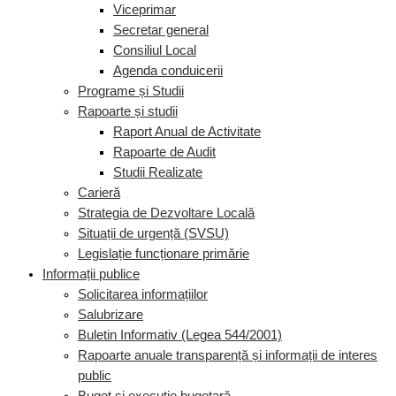
Viceprimar
Secretar general
Consiliul Local
Agenda conduicerii
Programe și Studii
Rapoarte și studii
Raport Anual de Activitate
Rapoarte de Audit
Studii Realizate
Carieră
Strategia de Dezvoltare Locală
Situații de urgență (SVSU)
Legislație funcționare primărie
Informații publice
Solicitarea informațiilor
Salubrizare
Buletin Informativ (Legea 544/2001)
Rapoarte anuale transparență și informații de interes
public