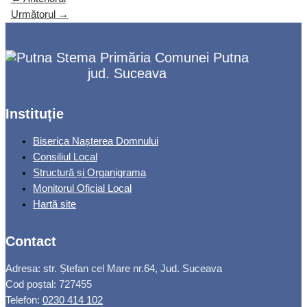
Următorul
→
Primăria Comunei Putna
jud. Suceava
Instituție
Biserica Nașterea Domnului
Consiliul Local
Structură și Organigrama
Monitorul Oficial Local
Hartă site
Contact
Adresa: str. Ștefan cel Mare nr.64, Jud. Suceava
Cod poștal: 727455
Telefon:
0230 414 102