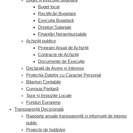
Buget și execuție bugetară
Buget local
Rectificări Bugetare
Execuția Bugetară
Drepturi Salariale
Finanțări Nerambursabile
Achiziții publice
Program Anual de Achiziții
Contracte de Achiziții
Documente de Execuție
Declarații de Avere și Interese
Protecția Datelor cu Caracter Personal
Bilanțuri Contabile
Comisia Paritară
Taxe și Impozite Locale
Fonduri Europene
Transparență Decizională
Rapoarte anuale transparență și informații de interes
public
Proiecte de hotărâre