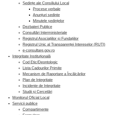
Ședințe ale Consiliului Local
Procese verbale
Anunțuri sedinte
Minutele ședințelor
Dezbateri Publice
Consultări Interministeriale
Registrul Asociațiilor și Fundațiilor
Registrul Unic al Transparenței Intereselor (RUTI)
e-consultare.gov.ro
Integritate Instituțională
Cod Etic/Deontologic
Lista Cadourilor Primite
Mecanism de Raportare a Încălcărilor
Plan de Integritate
Incidente de Integritate
Studii și Cercetări
Monitorul Oficial Local
Servicii publice
Compartimente