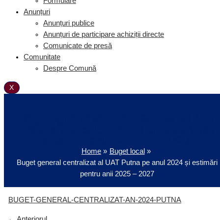
Formulare
Anunțuri
Anunțuri publice
Anunțuri de participare achiziții directe
Comunicate de presă
Comunitate
Despre Comună
X
Buget general centralizat al UA
Putna pe anul 2024 și estimări
pentru anii 2025 – 2027
Home
Buget local
Buget general centralizat al UAT Putna pe anul 2024 și estimări
pentru anii 2025 – 2027
BUGET-GENERAL-CENTRALIZAT-AN-2024-PUTNA
←
Anteriorul