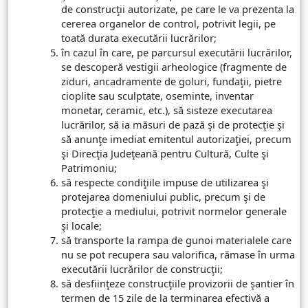
de construcţii autorizate, pe care le va prezenta la
cererea organelor de control, potrivit legii, pe
toată durata executării lucrărilor;
în cazul în care, pe parcursul executării lucrărilor,
se descoperă vestigii arheologice (fragmente de
ziduri, ancadramente de goluri, fundaţii, pietre
cioplite sau sculptate, oseminte, inventar
monetar, ceramic, etc.), să sisteze executarea
lucrărilor, să ia măsuri de pază şi de protecţie şi
să anunţe imediat emitentul autorizaţiei, precum
şi Direcţia Judeţeană pentru Cultură, Culte şi
Patrimoniu;
să respecte condiţiile impuse de utilizarea şi
protejarea domeniului public, precum şi de
protecţie a mediului, potrivit normelor generale
şi locale;
să transporte la rampa de gunoi materialele care
nu se pot recupera sau valorifica, rămase în urma
executării lucrărilor de construcţii;
să desfiinţeze construcţiile provizorii de şantier în
termen de 15 zile de la terminarea efectivă a