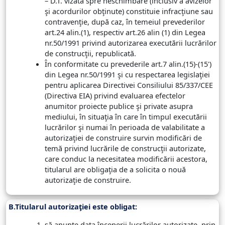
– D.T. vizată spre neschimbare (inclusiv a avizelor
şi acordurilor obţinute) constituie infracţiune sau
contravenţie, după caz, în temeiul prevederilor
art.24 alin.(1), respectiv art.26 alin (1) din Legea
nr.50/1991 privind autorizarea executării lucrărilor
de construcţii, republicată.
În conformitate cu prevederile art.7 alin.(15)-(15')
din Legea nr.50/1991 şi cu respectarea legislaţiei
pentru aplicarea Directivei Consiliului 85/337/CEE
(Directiva EIA) privind evaluarea efectelor
anumitor proiecte publice şi private asupra
mediului, în situaţia în care în timpul executării
lucrărilor şi numai în perioada de valabilitate a
autorizaţiei de construire survin modificări de
temă privind lucrările de construcţii autorizate,
care conduc la necesitatea modificării acestora,
titularul are obligaţia de a solicita o nouă
autorizaţie de construire.
B.Titularul autorizaţiei este obligat:
să anunţe data începerii lucrărilor autorizate, prin