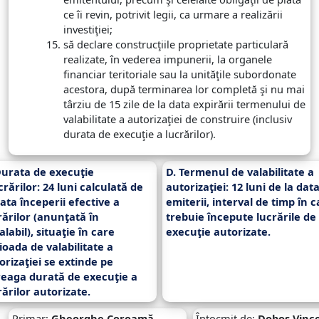
ce îi revin, potrivit legii, ca urmare a realizării
investiţiei;
să declare construcţiile proprietate particulară
realizate, în vederea impunerii, la organele
financiar teritoriale sau la unităţile subordonate
acestora, după terminarea lor completă şi nu mai
târziu de 15 zile de la data expirării termenului de
valabilitate a autorizaţiei de construire (inclusiv
durata de execuţie a lucrărilor).
Durata de execuţie
D. Termenul de valabilitate a
crărilor:
24 luni
calculată de
autorizaţiei:
12 luni
de la dat
data începerii efective a
emiterii, interval de timp în c
rărilor (anunţată în
trebuie începute lucrările de
alabil), situaţie în care
execuţie autorizate.
ioada de valabilitate a
orizaţiei se extinde pe
reaga durată de execuţie a
rărilor autorizate.
Primar:
Gheorghe Coroamă
Întocmit de:
Doboș Vinc