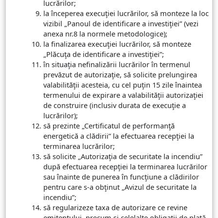
lucrărilor;
la începerea execuţiei lucrărilor, să monteze la loc
vizibil „Panoul de identificare a investiţiei” (vezi
anexa nr.8 la normele metodologice);
la finalizarea execuţiei lucrărilor, să monteze
„Plăcuţa de identificare a investiţiei”;
în situaţia nefinalizării lucrărilor în termenul
prevăzut de autorizaţie, să solicite prelungirea
valabilităţii acesteia, cu cel puţin 15 zile înaintea
termenului de expirare a valabilităţii autorizaţiei
de construire (inclusiv durata de execuţie a
lucrărilor);
să prezinte „Certificatul de performanţă
energetică a clădirii” la efectuarea recepţiei la
terminarea lucrărilor;
să solicite „Autorizaţia de securitate la incendiu”
după efectuarea recepţiei la terminarea lucrărilor
sau înainte de punerea în funcţiune a clădirilor
pentru care s-a obţinut „Avizul de securitate la
incendiu”;
să regularizeze taxa de autorizare ce revine
emitentului, precum şi celelalte obligaţii de plată