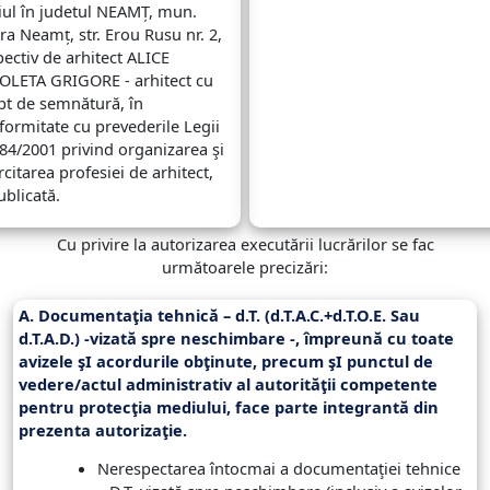
iul în judetul NEAMȚ, mun.
tra Neamț, str. Erou Rusu nr. 2,
pectiv de arhitect ALICE
OLETA GRIGORE - arhitect cu
pt de semnătură, în
formitate cu prevederile Legii
184/2001 privind organizarea şi
citarea profesiei de arhitect,
ublicată.
Cu privire la autorizarea executării lucrărilor se fac
următoarele precizări:
A. Documentaţia tehnică – d.T. (d.T.A.C.+d.T.O.E. Sau
d.T.A.D.) -vizată spre neschimbare -, împreună cu toate
avizele şI acordurile obţinute, precum şI punctul de
vedere/actul administrativ al autorităţii competente
pentru protecţia mediului, face parte integrantă din
prezenta autorizaţie.
Nerespectarea întocmai a documentaţiei tehnice