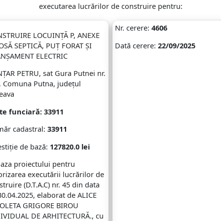
executarea lucrărilor de construire pentru:
Nr. cerere:
4606
STRUIRE LOCUINȚĂ P, ANEXE
FOSĂ SEPTICĂ, PUȚ FORAT ȘI
Dată cerere:
22/09/2025
NȘAMENT ELECTRIC
ȚAR PETRU, sat Gura Putnei nr.
, Comuna Putna, județul
eava
te funciară:
33911
ăr cadastral:
33911
stiție de bază:
127820.0 lei
baza proiectului pentru
orizarea executării lucrărilor de
truire (D.T.A.C) nr. 45 din data
30.04.2025, elaborat de ALICE
OLETA GRIGORE BIROU
IVIDUAL DE ARHITECTURĂ., cu