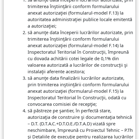
trimiterea înştiinţării conform formularului
anexat autorizaţiei (formularul-model F.13) la
autoritatea administraţiei publice locale emitentă
a autorizaţiei;
să anunţe data începerii lucrărilor autorizate, prin
trimiterea înştiinţării conform formularului
anexat autorizaţiei (formularul-model F.14) la
Inspectoratul Teritorial în Construcţii, împreună
cu dovada achitării cotei legale de 0,1% din
valoarea autorizată a lucrărilor de construcţii şi
instalaţii aferente acestora;
să anunţe data finalizării lucrărilor autorizate,
prin trimiterea inştiinţării conform formularului
anexat autorizaţiei (formularul-model F.15) la
Inspectoratul Teritorial în Construcţii, odată cu
convocarea comisiei de recepţie;
să păstreze pe şantier, în perfectă stare,
autorizaţia de construire şi documentaţia tehnică
– D.T. (D.T.A.C.+D.T.O.E./D.T.A.D) vizată spre
neschimbare, împreună cu Proiectul Tehnic – P.Th
şi Detaliile de execuţie pentru realizarea lucrărilor