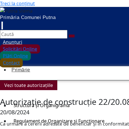
Treci la conținut
Primăria Comunei Putna
Anunțuri
Solicitări Online
Plăți Online
Contact
Primărie
Vezi toate autorizațiile
Organizare
Autorizație de construcție 22/20.
Structură și Organigrama
20/08/2024
Regulament de Organizare și Funcționare
Ca urmare a cererii adresate de beneficiar și în conformitate