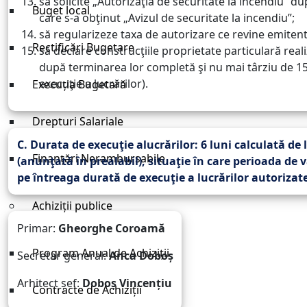
să solicite „Autorizaţia de securitate la incendiu” d
Buget local
care s-a obţinut „Avizul de securitate la incendiu”;
să regularizeze taxa de autorizare ce revine emitentului
Rectificări Bugetare
să declare construcţiile proprietate particulară real
după terminarea lor completă şi nu mai târziu de 15 z
execuţie a lucrărilor).
Execuția Bugetară
Drepturi Salariale
C. Durata de execuţie alucrărilor:
6 luni
calculată de l
Finanțări Nerambursabile
(anunţată în prealabil), situaţie în care perioada de v
pe întreaga durată de execuţie a lucrărilor autorizate
Achiziții publice
Primar:
Gheorghe Coroamă
Program Anual de Achiziții
Secretar general:
Anca Doboș
Arhitect șef:
Doboș Vincențiu
Contracte de Achiziții