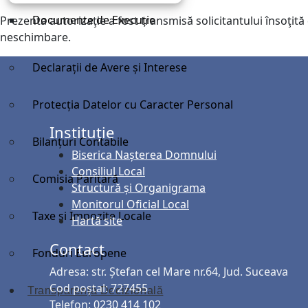
Documente de Execuție
Prezenta autorizaţie a fost transmisă solicitantului însoţit
neschimbare.
Declarații de Avere și Interese
Protecția Datelor cu Caracter Personal
Instituție
Bilanțuri Contabile
Biserica Nașterea Domnului
Consiliul Local
Comisia Paritară
Structură și Organigrama
Monitorul Oficial Local
Taxe și Impozite Locale
Hartă site
Contact
Fonduri Europene
Adresa: str. Ștefan cel Mare nr.64, Jud. Suceava
Cod poștal: 727455
Transparență Decizională
Telefon:
0230 414 102