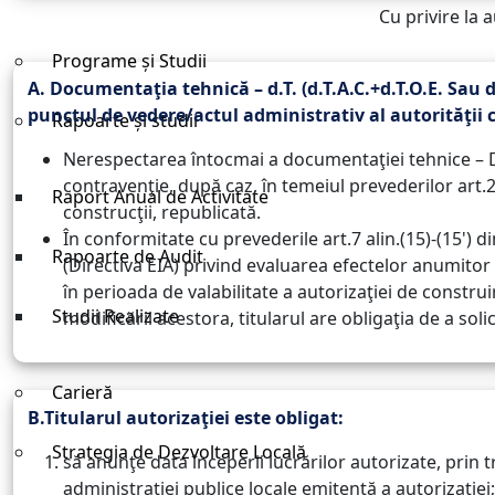
Cu privire la 
Programe și Studii
A. Documentaţia tehnică – d.T. (d.T.A.C.+d.T.O.E. Sau 
punctul de vedere/actul administrativ al autorităţii
Rapoarte și studii
Nerespectarea întocmai a documentaţiei tehnice – D.T
contravenţie, după caz, în temeiul prevederilor art.24
Raport Anual de Activitate
construcţii, republicată.
În conformitate cu prevederile art.7 alin.(15)-(15') d
Rapoarte de Audit
(Directiva EIA) privind evaluarea efectelor anumitor p
în perioada de valabilitate a autorizaţiei de constru
Studii Realizate
modificării acestora, titularul are obligaţia de a sol
Carieră
B.Titularul autorizaţiei este obligat:
Strategia de Dezvoltare Locală
să anunţe data începerii lucrărilor autorizate, prin 
administraţiei publice locale emitentă a autorizaţiei;