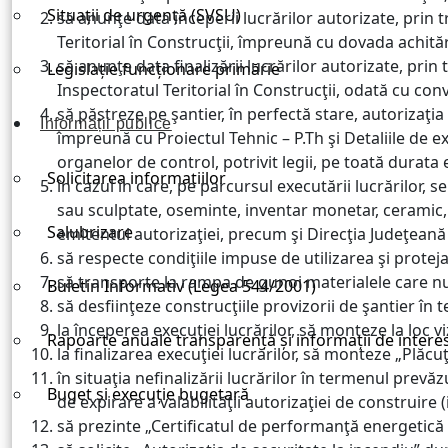
Situații de urgență (SVSU)
să anunţe data începerii lucrărilor autorizate, prin 
Teritorial în Construcţii, împreună cu dovada achitări
să anunţe data finalizării lucrărilor autorizate, prin
Legislație funcționare primărie
Inspectoratul Teritorial în Construcţii, odată cu con
să păstreze pe şantier, în perfectă stare, autorizaţi
Informații publice
împreună cu Proiectul Tehnic – P.Th şi Detaliile de e
organelor de control, potrivit legii, pe toată durata e
Solicitarea informațiilor
în cazul în care, pe parcursul executării lucrărilor,
sau sculptate, oseminte, inventar monetar, ceramic, e
Salubrizare
emitentul autorizaţiei, precum şi Direcţia Judeţeană
să respecte condiţiile impuse de utilizarea şi protej
să transporte la rampa de gunoi materialele care nu 
Buletin Informativ (Legea 544/2001)
să desfiinţeze construcţiile provizorii de şantier în 
la începerea execuţiei lucrărilor, să monteze la loc v
Rapoarte anuale transparență și informații de intere
la finalizarea execuţiei lucrărilor, să monteze „Plăcuţa
în situaţia nefinalizării lucrărilor în termenul prevăz
Buget și execuție bugetară
de expirare a valabilităţii autorizaţiei de construire 
să prezinte „Certificatul de performanţă energetică a 