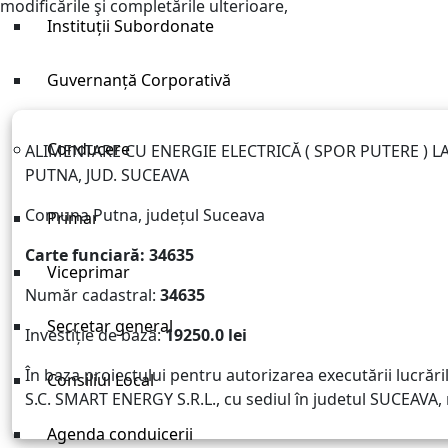
modificările şi completările ulterioare,
Instituții Subordonate
Guvernanță Corporativă
Conducere
ALIMENTARE CU ENERGIE ELECTRICĂ ( SPOR PUTERE ) LA
PUTNA, JUD. SUCEAVA
Comuna Putna, județul Suceava
Primar
Carte funciară:
34635
Viceprimar
Număr cadastral:
34635
Secretar general
Investiție de bază:
19250.0 lei
În baza proiectului pentru autorizarea executării lucrări
Consiliul Local
S.C. SMART ENERGY S.R.L., cu sediul în judetul SUCEAVA,
Agenda conduicerii