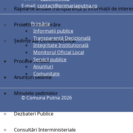
E-mail:
contact@primariaputna.ro
Rapoarte anuale transparență și informații de intere
Primărie
Proiecte de hotărâre
Informații publice
Transparență Decizională
Ședințe ale Consiliului Local
Integritate Instituțională
Monitorul Oficial Local
Servicii publice
Procese verbale
Anunțuri
Comunitate
Anunțuri sedinte
Minutele ședințelor
© Comuna Putna 2026
Dezbateri Publice
Consultări Interministeriale