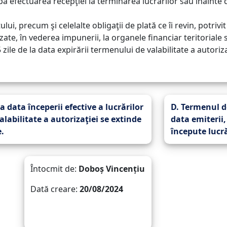
upă efectuarea recepţiei la terminarea lucrărilor sau înainte
, precum şi celelalte obligaţii de plată ce îi revin, potrivit l
izate, în vederea impunerii, la organele financiar teritoriale
ile de la data expirării termenului de valabilitate a autoriza
a data începerii efective a lucrărilor
D. Termenul de
alabilitate a autorizaţiei se extinde
data emiterii,
.
începute lucră
Întocmit de:
Doboș Vincențiu
Dată creare:
20/08/2024