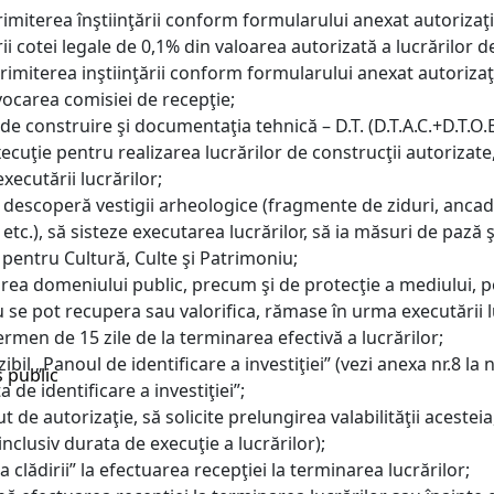
trimiterea înştiinţării conform formularului anexat autorizaţ
i cotei legale de 0,1% din valoarea autorizată a lucrărilor de
 trimiterea inştiinţării conform formularului anexat autorizaţ
vocarea comisiei de recepţie;
a de construire şi documentaţia tehnică – D.T. (D.T.A.C.+D.T.O
xecuţie pentru realizarea lucrărilor de construcţii autorizate
xecutării lucrărilor;
 se descoperă vestigii arheologice (fragmente de ziduri, ancad
tc.), să sisteze executarea lucrărilor, să ia măsuri de pază 
 pentru Cultură, Culte şi Patrimoniu;
area domeniului public, precum şi de protecţie a mediului, p
se pot recupera sau valorifica, rămase în urma executării lu
termen de 15 zile de la terminarea efectivă a lucrărilor;
izibil „Panoul de identificare a investiţiei” (vezi anexa nr.8 
s public
 de identificare a investiţiei”;
ut de autorizaţie, să solicite prelungirea valabilităţii acestei
(inclusiv durata de execuţie a lucrărilor);
clădirii” la efectuarea recepţiei la terminarea lucrărilor;