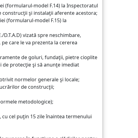
iei (formularul-model F.14) la Inspectoratul
 construcţii şi instalaţii aferente acestora;
iei (formularul-model F.15) la
.E./D.T.A.D) vizată spre neschimbare,
, pe care le va prezenta la cererea
ramente de goluri, fundaţii, pietre cioplite
şi de protecţie şi să anunţe imediat
otrivit normelor generale şi locale;
crărilor de construcţii;
la normele metodologice);
a, cu cel puţin 15 zile înaintea termenului