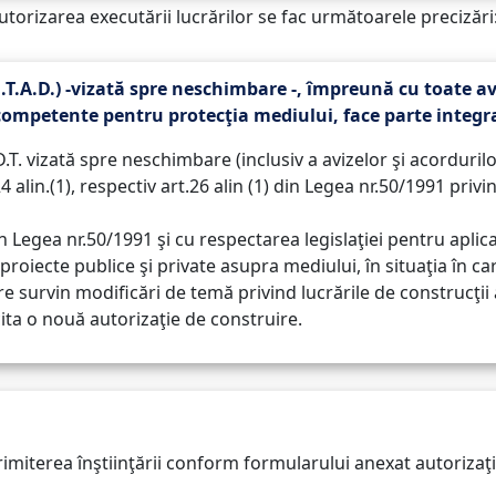
autorizarea executării lucrărilor se fac următoarele precizări
d.T.A.D.) -vizată spre neschimbare -, împreună cu toate av
 competente pentru protecţia mediului, face parte integr
. vizată spre neschimbare (inclusiv a avizelor şi acordurilo
 alin.(1), respectiv art.26 alin (1) din Legea nr.50/1991 privi
in Legea nr.50/1991 şi cu respectarea legislaţiei pentru aplic
roiecte publice şi private asupra mediului, în situaţia în car
ire survin modificări de temă privind lucrările de construcţi
icita o nouă autorizaţie de construire.
trimiterea înştiinţării conform formularului anexat autorizaţ