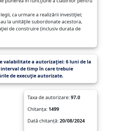
 de punerea în funcţiune a clădirilor pentru
egii, ca urmare a realizării investiţiei;
 sau la unităţile subordonate acestora,
ţiei de construire (inclusiv durata de
 valabilitate a autorizaţiei:
6 luni
de la
 interval de timp în care trebuie
rile de execuţie autorizate.
Taxa de autorizare:
97.0
Chitanța:
1499
Dată chitanță:
20/08/2024