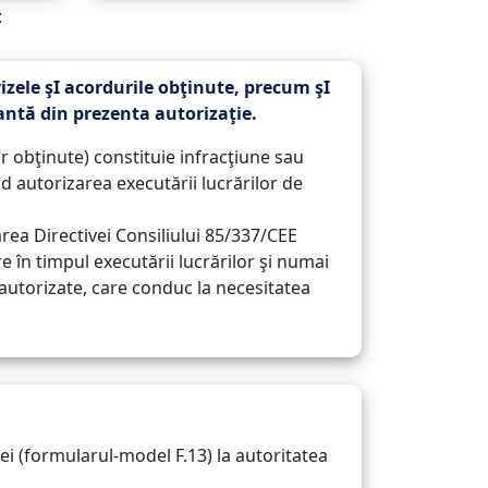
:
izele şI acordurile obţinute, precum şI
antă din prezenta autorizaţie.
r obţinute) constituie infracţiune sau
nd autorizarea executării lucrărilor de
area Directivei Consiliului 85/337/CEE
e în timpul executării lucrărilor şi numai
i autorizate, care conduc la necesitatea
iei (formularul-model F.13) la autoritatea