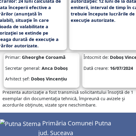
crărilor:
24 luni
calculată de
autorizaţiei:
12 luni
de la dat
data începerii efective a
emiterii, interval de timp în c
rărilor (anunţată în
trebuie începute lucrările de
alabil), situaţie în care
execuţie autorizate.
ioada de valabilitate a
orizaţiei se extinde pe
reaga durată de execuţie a
rărilor autorizate.
Primar:
Gheorghe Coroamă
Întocmit de:
Doboș Vinc
Secretar general:
Anca Doboș
Dată creare:
16/07/2024
Arhitect șef:
Doboș Vincențiu
Prezenta autorizaţie a fost transmisă solicitantului însoţită de 1
exemplar din documentaţia tehnică, împreună cu avizele şi
acordurile obţinute, vizate spre neschimbare.
Primăria Comunei Putna
jud. Suceava