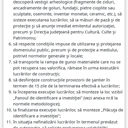
descoperă vestigii arheologice (fragmente de ziduri,
ancadramente de goluri, fundaţii, pietre cioplite sau
sculptate, oseminte, inventar monetar, ceramic, etc.), să
sisteze executarea lucrărilor, să ia măsuri de pază şi de
protecţie şi să anunţe imediat emitentul autorizaţiei,
precum şi Direcţia Judeţeană pentru Cultură, Culte şi
Patrimoniu;
să respecte condiţiile impuse de utilizarea şi protejarea
domeniului public, precum şi de protecţie a mediului,
potrivit normelor generale şi locale;
să transporte la rampa de gunoi materialele care nu se
pot recupera sau valorifica, rămase în urma executării
lucrărilor de construcţii;
să desfiinţeze construcţiile provizorii de şantier în
termen de 15 zile de la terminarea efectivă a lucrărilor;
la începerea execuţiei lucrărilor, să monteze la loc vizibil
„Panoul de identificare a investiţiei” (vezi anexa nr.8 la
normele metodologice);
la finalizarea execuţiei lucrărilor, să monteze „Plăcuţa de
identificare a investiţiei”;
în situaţia nefinalizării lucrărilor în termenul prevăzut
de autorizaţie, să solicite prelungirea valabilităţii