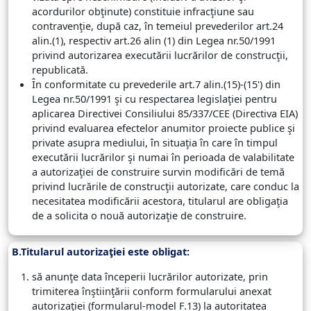
acordurilor obţinute) constituie infracţiune sau
contravenţie, după caz, în temeiul prevederilor art.24
alin.(1), respectiv art.26 alin (1) din Legea nr.50/1991
privind autorizarea executării lucrărilor de construcţii,
republicată.
În conformitate cu prevederile art.7 alin.(15)-(15') din
Legea nr.50/1991 şi cu respectarea legislaţiei pentru
aplicarea Directivei Consiliului 85/337/CEE (Directiva EIA)
privind evaluarea efectelor anumitor proiecte publice şi
private asupra mediului, în situaţia în care în timpul
executării lucrărilor şi numai în perioada de valabilitate
a autorizaţiei de construire survin modificări de temă
privind lucrările de construcţii autorizate, care conduc la
necesitatea modificării acestora, titularul are obligaţia
de a solicita o nouă autorizaţie de construire.
B.Titularul autorizaţiei este obligat:
să anunţe data începerii lucrărilor autorizate, prin
trimiterea înştiinţării conform formularului anexat
autorizaţiei (formularul-model F.13) la autoritatea