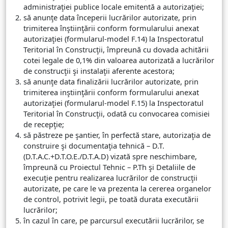
administraţiei publice locale emitentă a autorizaţiei;
să anunţe data începerii lucrărilor autorizate, prin
trimiterea înştiinţării conform formularului anexat
autorizaţiei (formularul-model F.14) la Inspectoratul
Teritorial în Construcţii, împreună cu dovada achitării
cotei legale de 0,1% din valoarea autorizată a lucrărilor
de construcţii şi instalaţii aferente acestora;
să anunţe data finalizării lucrărilor autorizate, prin
trimiterea inştiinţării conform formularului anexat
autorizaţiei (formularul-model F.15) la Inspectoratul
Teritorial în Construcţii, odată cu convocarea comisiei
de recepţie;
să păstreze pe şantier, în perfectă stare, autorizaţia de
construire şi documentaţia tehnică – D.T.
(D.T.A.C.+D.T.O.E./D.T.A.D) vizată spre neschimbare,
împreună cu Proiectul Tehnic – P.Th şi Detaliile de
execuţie pentru realizarea lucrărilor de construcţii
autorizate, pe care le va prezenta la cererea organelor
de control, potrivit legii, pe toată durata executării
lucrărilor;
în cazul în care, pe parcursul executării lucrărilor, se