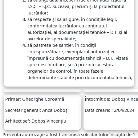
I.S.C. – I.J.C. Suceava, precum şi la proiectantul
lucrărilor;
să respecte şi să asigure, în condiţiile legii,
conformitatea lucrărilor cu conţinutul
autorizaţiei, al documentaţiei tehnice – D.T. şi al
avizelor de specialitate;
să păstreze pe şantier, în condiţii
corespunzătoare, exemplarul autorizaţiei
împreună cu documentaţia tehnică – D.T., vizată
spre neschimbare, şi să prezinte acestora
organelor de control, în toate fazele
determinante stabilite prin documentaţia tehnică;
Primar:
Gheorghe Coroamă
Întocmit de:
Doboș Vince
Secretar general:
Anca Doboș
Dată creare:
12/04/2024
Arhitect șef:
Doboș Vincențiu
Prezenta autorizaţie a fost transmisă solicitantului însoţită de 1