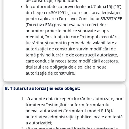
de construcţii, republicată.
În conformitate cu prevederile art.7 alin.(15)-(15')
din Legea nr.50/1991 şi cu respectarea legislaţiei
pentru aplicarea Directivei Consiliului 85/337/CEE
(Directiva EIA) privind evaluarea efectelor
anumitor proiecte publice şi private asupra
mediului, în situaţia în care în timpul executării
lucrărilor şi numai în perioada de valabilitate a
autorizaţiei de construire survin modificări de
temă privind lucrările de construcţii autorizate,
care conduc la necesitatea modificării acestora,
titularul are obligaţia de a solicita o nouă
autorizaţie de construire.
B. Titularul autorizaţiei este obligat:
să anunţe data începerii lucrărilor autorizate, prin
trimiterea înştiinţării conform formularului
anexat autorizaţiei (formularul-model F.13) la
autoritatea administraţiei publice locale emitentă
a autorizaţiei;
să anunţe data începerii lucrărilor autorizate la