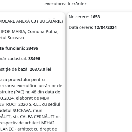
executarea lucrărilor:
Nr. cerere:
1653
OLARE ANEXĂ C3 ( BUCĂTĂRIE)
Dată cerere:
12/04/2024
IPOR MARIA, Comuna Putna,
ețul Suceava
te funciară:
33496
ăr cadastral:
33496
stiție de bază:
26873.0 lei
baza proiectului pentru
orizarea executării lucrărilor de
struire (PAC) nr. 48 din data de
03.2024, elaborat de MBR
STRUCT 2020 S.R.L., cu sediul
judetul SUCEAVA, mun.
ĂUȚI, str. CALEA CERNĂUȚI nr.
 respectiv de arhitect MIHAI
LANEC - arhitect cu drept de