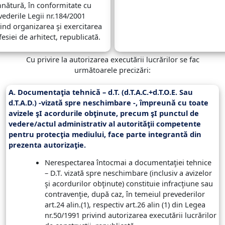
nătură, în conformitate cu
vederile Legii nr.184/2001
vind organizarea şi exercitarea
esiei de arhitect, republicată.
Cu privire la autorizarea executării lucrărilor se fac
următoarele precizări:
A. Documentaţia tehnică – d.T. (d.T.A.C.+d.T.O.E. Sau
d.T.A.D.) -vizată spre neschimbare -, împreună cu toate
avizele şI acordurile obţinute, precum şI punctul de
vedere/actul administrativ al autorităţii competente
pentru protecţia mediului, face parte integrantă din
prezenta autorizaţie.
Nerespectarea întocmai a documentaţiei tehnice
– D.T. vizată spre neschimbare (inclusiv a avizelor
şi acordurilor obţinute) constituie infracţiune sau
contravenţie, după caz, în temeiul prevederilor
art.24 alin.(1), respectiv art.26 alin (1) din Legea
nr.50/1991 privind autorizarea executării lucrărilor