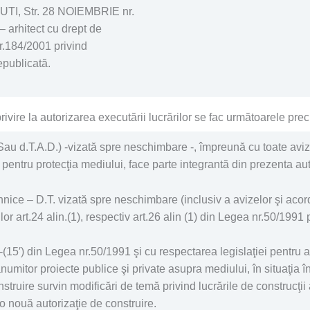
UTI, Str. 28 NOIEMBRIE nr.
 arhitect cu drept de
r.184/2001 privind
epublicată.
rivire la autorizarea executării lucrărilor se fac următoarele preci
Sau d.T.A.D.) -vizată spre neschimbare -, împreună cu toate aviz
 pentru protecţia mediului, face parte integrantă din prezenta aut
ce – D.T. vizată spre neschimbare (inclusiv a avizelor şi acordu
or art.24 alin.(1), respectiv art.26 alin (1) din Legea nr.50/1991 
5)-(15′) din Legea nr.50/1991 şi cu respectarea legislaţiei pentru
numitor proiecte publice şi private asupra mediului, în situaţia în
nstruire survin modificări de temă privind lucrările de construcţii
a o nouă autorizaţie de construire.