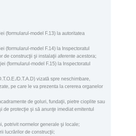
ţiei (formularul-model F.13) la autoritatea
ţiei (formularul-model F.14) la Inspectoratul
 de construcţii şi instalaţii aferente acestora;
aţiei (formularul-model F.15) la Inspectoratul
+D.T.O.E./D.T.A.D) vizată spre neschimbare,
izate, pe care le va prezenta la cererea organelor
ncadramente de goluri, fundaţii, pietre cioplite sau
şi de protecţie şi să anunţe imediat emitentul
, potrivit normelor generale şi locale;
 lucrărilor de construcţii;