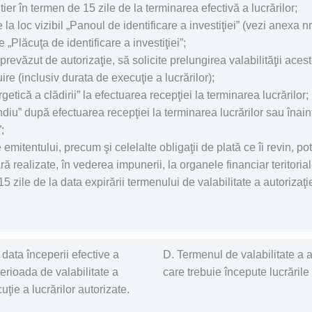
tier în termen de 15 zile de la terminarea efectivă a lucrărilor;
 la loc vizibil „Panoul de identificare a investiţiei” (vezi anexa 
 „Plăcuţa de identificare a investiţiei”;
ul prevăzut de autorizaţie, să solicite prelungirea valabilităţii ace
uire (inclusiv durata de execuţie a lucrărilor);
etică a clădirii” la efectuarea recepţiei la terminarea lucrărilor;
endiu” după efectuarea recepţiei la terminarea lucrărilor sau înai
;
itentului, precum şi celelalte obligaţii de plată ce îi revin, potriv
ară realizate, în vederea impunerii, la organele financiar teritor
5 zile de la data expirării termenului de valabilitate a autorizaţi
 data începerii efective a
D. Termenul de valabilitate a a
 perioada de valabilitate a
care trebuie începute lucrările
ţie a lucrărilor autorizate.