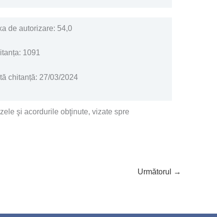
xa de autorizare: 54,0
itanța: 1091
tă chitanță: 27/03/2024
ele şi acordurile obţinute, vizate spre
Următorul
→