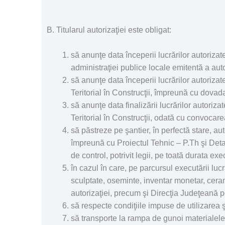
B. Titularul autorizaţiei este obligat:
să anunţe data începerii lucrărilor autorizate
administraţiei publice locale emitentă a auto
să anunţe data începerii lucrărilor autorizate
Teritorial în Construcţii, împreună cu dovada 
să anunţe data finalizării lucrărilor autoriza
Teritorial în Construcţii, odată cu convocar
să păstreze pe şantier, în perfectă stare, a
împreună cu Proiectul Tehnic – P.Th şi Detal
de control, potrivit legii, pe toată durata exec
în cazul în care, pe parcursul executării luc
sculptate, oseminte, inventar monetar, ceram
autorizaţiei, precum şi Direcţia Judeţeană p
să respecte condiţiile impuse de utilizarea 
să transporte la rampa de gunoi materialele 