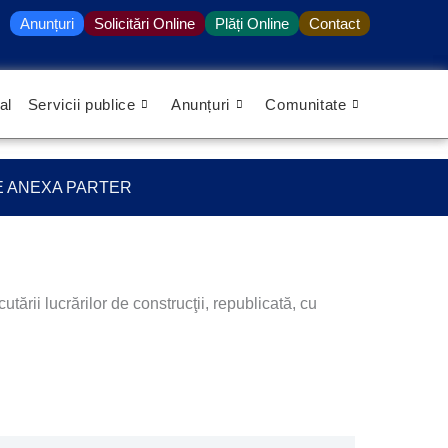
Anunțuri
Solicitări Online
Plăți Online
Contact
al
Servicii publice
Anunțuri
Comunitate
UIRE ANEXA PARTER
ării lucrărilor de construcţii, republicată, cu