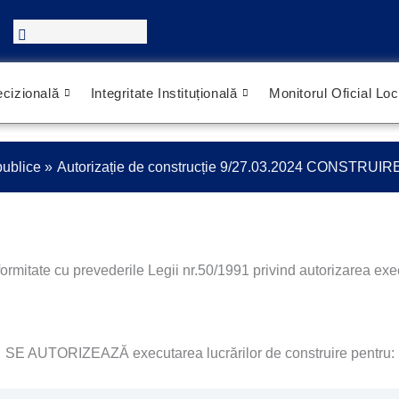
cizională
Integritate Instituțională
Monitorul Oficial Loc
publice
Autorizație de construcție 9/27.03.2024 CONSTR
ormitate cu prevederile Legii nr.50/1991 privind autorizarea execut
SE AUTORIZEAZĂ executarea lucrărilor de construire pentru: