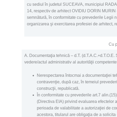
cu sediul în judetul SUCEAVA, municipiul RADA
14, respectiv de arhitect OVIDIU DORIN MURIN –
semnătură, în conformitate cu prevederile Legii n
organizarea şi exercitarea profesiei de arhitect, r
Cu p
A. Documentaţia tehnică – d.T. (d.T.A.C.+d.T.O.E. 
vedere/actul administrativ al autorităţii competente
Nerespectarea întocmai a documentaţiei tehni
contravenţie, după caz, în temeiul prevederil
construcţii, republicată.
În conformitate cu prevederile art.7 alin.(1
(Directiva EIA) privind evaluarea efectelor a
perioada de valabilitate a autorizaţiei de co
acestora, titularul are obligaţia de a solicit