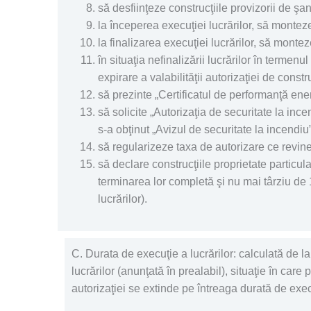
să desfiinţeze construcţiile provizorii de şan
la începerea execuţiei lucrărilor, să monteze
la finalizarea execuţiei lucrărilor, să monteze
în situaţia nefinalizării lucrărilor în termen
expirare a valabilităţii autorizaţiei de constr
să prezinte „Certificatul de performanţă energ
să solicite „Autorizaţia de securitate la inc
s-a obţinut „Avizul de securitate la incendiu”
să regularizeze taxa de autorizare ce revine em
să declare construcţiile proprietate particul
terminarea lor completă şi nu mai târziu de 1
lucrărilor).
C. Durata de execuţie a lucrărilor:
calculată de la
lucrărilor (anunţată în prealabil), situaţie în care
autorizaţiei se extinde pe întreaga durată de execu