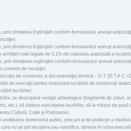
, prin trimiterea înştiinţării conform formularului anexat autoriza
rizaţiei;
, prin trimiterea înştiinţării conform formularului anexat autoriza
achitării cotei legale de 0,1% din valoarea autorizată a lucrărilor
te, prin trimiterea inştiinţării conform formularului anexat autoriz
ea comisiei de recepţie;
utorizaţia de construire şi documentaţia tehnică – D.T. (D.T.A.C.
iile de execuţie pentru realizarea lucrărilor de construcţii autor
utării lucrărilor;
rărilor, se descoperă vestigii arheologice (fragmente de ziduri, a
ic, etc.), să sisteze executarea lucrărilor, să ia măsuri de pază 
entru Cultură, Culte şi Patrimoniu;
şi protejarea domeniului public, precum şi de protecţie a mediului
care nu se pot recupera sau valorifica, rămase în urma executării