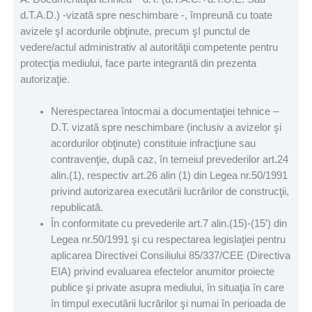
d.T.A.D.) -vizată spre neschimbare -, împreună cu toate
avizele şI acordurile obţinute, precum şI punctul de
vedere/actul administrativ al autorităţii competente pentru
protecţia mediului, face parte integrantă din prezenta
autorizaţie.
Nerespectarea întocmai a documentaţiei tehnice –
D.T. vizată spre neschimbare (inclusiv a avizelor şi
acordurilor obţinute) constituie infracţiune sau
contravenţie, după caz, în temeiul prevederilor art.24
alin.(1), respectiv art.26 alin (1) din Legea nr.50/1991
privind autorizarea executării lucrărilor de construcţii,
republicată.
În conformitate cu prevederile art.7 alin.(15)-(15′) din
Legea nr.50/1991 şi cu respectarea legislaţiei pentru
aplicarea Directivei Consiliului 85/337/CEE (Directiva
EIA) privind evaluarea efectelor anumitor proiecte
publice şi private asupra mediului, în situaţia în care
în timpul executării lucrărilor şi numai în perioada de