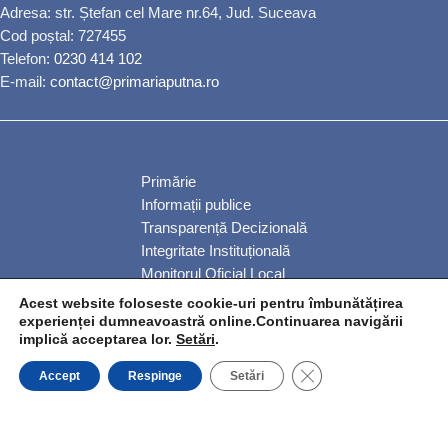
Adresa: str. Ștefan cel Mare nr.64, Jud. Suceava
Cod poștal: 727455
Telefon:
0230 414 102
E-mail:
contact@primariaputna.ro
Primărie
Informații publice
Transparență Decizională
Integritate Instituțională
Monitorul Oficial Local
Servicii publice
Acest website foloseste cookie-uri pentru îmbunătățirea
Anunțuri
experienței dumneavoastră online.Continuarea navigării
implică acceptarea lor.
Setări
.
Comunitate
CLOSE GDPR COO
Accept
Respinge
Setări
© Comuna Putna 2026