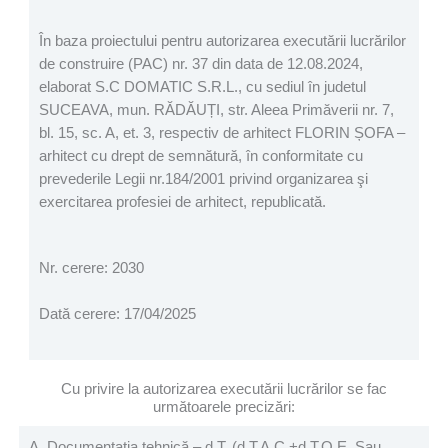
În baza proiectului pentru autorizarea executării lucrărilor
de construire (PAC) nr. 37 din data de 12.08.2024,
elaborat S.C DOMATIC S.R.L., cu sediul în judetul
SUCEAVA, mun. RĂDĂUȚI, str. Aleea Primăverii nr. 7,
bl. 15, sc. A, et. 3, respectiv de arhitect FLORIN ȘOFA –
arhitect cu drept de semnătură, în conformitate cu
prevederile Legii nr.184/2001 privind organizarea şi
exercitarea profesiei de arhitect, republicată.
Nr. cerere: 2030
Dată cerere: 17/04/2025
Cu privire la autorizarea executării lucrărilor se fac
următoarele precizări:
A. Documentaţia tehnică – d.T. (d.T.A.C.+d.T.O.E. Sau