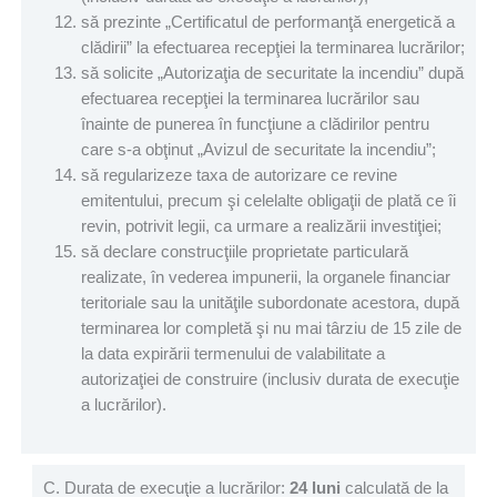
să prezinte „Certificatul de performanţă energetică a
clădirii” la efectuarea recepţiei la terminarea lucrărilor;
să solicite „Autorizaţia de securitate la incendiu” după
efectuarea recepţiei la terminarea lucrărilor sau
înainte de punerea în funcţiune a clădirilor pentru
care s-a obţinut „Avizul de securitate la incendiu”;
să regularizeze taxa de autorizare ce revine
emitentului, precum şi celelalte obligaţii de plată ce îi
revin, potrivit legii, ca urmare a realizării investiţiei;
să declare construcţiile proprietate particulară
realizate, în vederea impunerii, la organele financiar
teritoriale sau la unităţile subordonate acestora, după
terminarea lor completă şi nu mai târziu de 15 zile de
la data expirării termenului de valabilitate a
autorizaţiei de construire (inclusiv durata de execuţie
a lucrărilor).
C. Durata de execuţie a lucrărilor:
24 luni
calculată de la