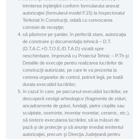
trimiterea inştiinţării conform formularului anexat
autorizaţiei (formularul-model F.15) la Inspectoratul
Teritorial în Construcţii, odată cu convocarea
comisiei de recepţie;
să păstreze pe şantier, în perfectă stare, autorizaţia
de construire şi documentaţia tehnică – D.T.
(D.T.A.C.+D.T.O.E./D.T.A.D) vizată spre
neschimbare, împreună cu Proiectul Tehnic – P.Th şi
Detaliile de execuţie pentru realizarea lucrărilor de
construcţii autorizate, pe care le va prezenta la
cererea organelor de control, potrivit legii, pe toată
durata executării lucrărilor;
în cazul în care, pe parcursul executării lucrărilor, se
descoperă vestigii arheologice (fragmente de ziduri,
ancadramente de goluri, fundaţii, pietre cioplite sau
sculptate, oseminte, inventar monetar, ceramic, etc.),
să sisteze executarea lucrărilor, să ia măsuri de
pază şi de protecţie şi să anunţe imediat emitentul
autorizaţiei, precum şi Direcţia Judeţeană pentru