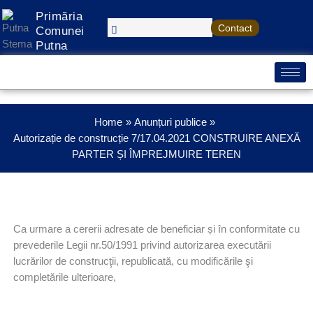
Treci
Primăria
la
Contact
Comunei
conținut
Putna
Home
Anunțuri publice
Autorizație de construcție 7/17.04.2021 CONSTRUIRE ANEXĂ
PARTER ȘI ÎMPREJMUIRE TEREN
Ca urmare a cererii adresate de beneficiar și în conformitate cu
prevederile Legii nr.50/1991 privind autorizarea executării
lucrărilor de construcţii, republicată, cu modificările şi
completările ulterioare,