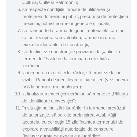
Cultură, Culte şi Patrimoniu;
să respecte condiţiile impuse de utilizarea şi
protejarea domeniului public, precum şi de protecţie a
mediului, potrivit normelor generale şi locale;
să transporte la rampa de gunoi materialele care nu
se pot recupera sau valorifica, rămase în urma
executării lucrărilor de construcţii;
să desfiinţeze construcţiile provizorii de şantier în
termen de 15 zile de la terminarea efectivă a
lucrărilor;
la începerea execuţiei lucrărilor, să monteze la loc
vizibil „Panoul de identificare a investiţiei” (vezi anexa
nr.8 la normele metodologice);
la finalizarea execuţiei lucrărilor, să monteze „Plăcuţa
de identificare a investiţiei”;
în situaţia nefinalizării lucrărilor în termenul prevăzut
de autorizaţie, să solicite prelungirea valabilităţii
acesteia, cu cel puţin 15 zile înaintea termenului de
expirare a valabilităţii autorizaţiei de construire
(inclusiv durata de execuţie a lucrărilor);