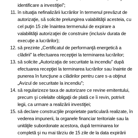
identificare a investiţiei”;
în situaţia nefinalizării lucrărilor în termenul prevăzut de
autorizaţie, să solicite prelungirea valabilităţii acesteia, cu
cel puţin 15 zile înaintea termenului de expirare a
valabilităţii autorizaţiei de construire (inclusiv durata de
execuţie a lucrărilor);
să prezinte „Certificatul de performanţă energetică a
clădirii” la efectuarea recepţiei la terminarea lucrărilor;
să solicite „Autorizaţia de securitate la incendiu” după
efectuarea recepţiei la terminarea lucrărilor sau înainte de
punerea în funcţiune a clădirilor pentru care s-a obţinut
„Avizul de securitate la incendiu”;
să regularizeze taxa de autorizare ce revine emitentului,
precum şi celelalte obligaţii de plată ce îi revin, potrivit
legii, ca urmare a realizării investiţiei;
să declare construcţiile proprietate particulară realizate, în
vederea impunerii, la organele financiar teritoriale sau la
unităţile subordonate acestora, după terminarea lor
completă şi nu mai târziu de 15 zile de la data expirării