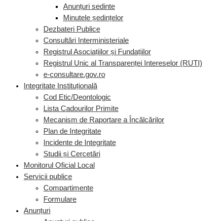
Anunțuri sedinte
Minutele ședințelor
Dezbateri Publice
Consultări Interministeriale
Registrul Asociațiilor și Fundațiilor
Registrul Unic al Transparenței Intereselor (RUTI)
e-consultare.gov.ro
Integritate Instituțională
Cod Etic/Deontologic
Lista Cadourilor Primite
Mecanism de Raportare a Încălcărilor
Plan de Integritate
Incidente de Integritate
Studii și Cercetări
Monitorul Oficial Local
Servicii publice
Compartimente
Formulare
Anunțuri