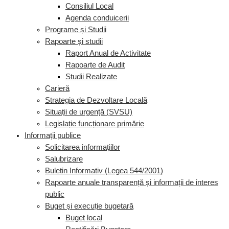
Consiliul Local
Agenda conduicerii
Programe și Studii
Rapoarte și studii
Raport Anual de Activitate
Rapoarte de Audit
Studii Realizate
Carieră
Strategia de Dezvoltare Locală
Situații de urgență (SVSU)
Legislație funcționare primărie
Informații publice
Solicitarea informațiilor
Salubrizare
Buletin Informativ (Legea 544/2001)
Rapoarte anuale transparență și informații de interes
public
Buget și execuție bugetară
Buget local