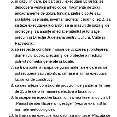
în cazul în care, pe parcursul executării lucrărilor, se
descoperă vestigii arheologice (fragmente de ziduri,
ancadramente de goluri, fundaţii, pietre cioplite sau
sculptate, oseminte, inventar monetar, ceramic, etc.), să
sisteze executarea lucrărilor, să ia măsuri de pază şi de
protecţie şi să anunţe imediat emitentul autorizaţiei,
precum şi Direcţia Judeţeană pentru Cultură, Culte şi
Patrimoniu;
să respecte condiţiile impuse de utilizarea şi protejarea
domeniului public, precum şi de protecţie a mediului,
potrivit normelor generale şi locale;
să transporte la rampa de gunoi materialele care nu se
pot recupera sau valorifica, rămase în urma executării
lucrărilor de construcţii;
să desfiinţeze construcţiile provizorii de şantier în termen
de 15 zile de la terminarea efectivă a lucrărilor;
la începerea execuţiei lucrărilor, să monteze la loc vizibil
„Panoul de identificare a investiţiei” (vezi anexa nr.8 la
normele metodologice);
la finalizarea execuţiei lucrărilor, să monteze „Plăcuţa de