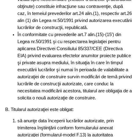
obţinute) constituie infracţiune sau contravenţie, după
caz, în temeiul prevederilor art.24 alin.(1), respectiv art.26
alin (1) din Legea nr.50/1991 privind autorizarea executării
lucrărilor de construcţii, republicată.
În conformitate cu prevederile art.7 alin.(15)-(15′) din
Legea nr.50/1991 şi cu respectarea legislaţiei pentru
aplicarea Directivei Consiliului 85/337/CEE (Directiva
EIA) privind evaluarea efectelor anumitor proiecte publice
şi private asupra mediului, în situaţia în care în timpul
executării lucrărilor şi numai în perioada de valabilitate a
autorizaţiei de construire survin modificări de temă privind
lucrările de construcţii autorizate, care conduc la
necesitatea modificării acestora, titularul are obligaţia de a
solicita o nouă autorizaţie de construire.
B. Titularul autorizaţiei este obligat:
să anunţe data începerii lucrărilor autorizate, prin
trimiterea înştiinţării conform formularului anexat
autorizaţiei (formularul-model F.13) la autoritatea