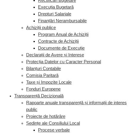
Rectificări Bugetare
Execuția Bugetară
Drepturi Salariale
Finanțări Nerambursabile
Achiziții publice
Program Anual de Achiziții
Contracte de Achiziții
Documente de Execuție
Declarații de Avere și Interese
Protecția Datelor cu Caracter Personal
Bilanțuri Contabile
Comisia Paritară
Taxe și Impozite Locale
Fonduri Europene
Transparență Decizională
Rapoarte anuale transparență și informații de interes
public
Proiecte de hotărâre
Ședințe ale Consiliului Local
Procese verbale