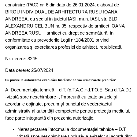
construire (PAC) nr. 6 din data de 26.01.2024, elaborat de
BIROU INDIVIDUAL DE ARHITECTURA RUSU IOANA
ANDREEA, cu sediul în judetul IAȘI, mun. IAȘI, str. BLD
ALEXANDRU CEL BUN nr. 35, respectiv de arhitect IOANA
ANDREEA RUSU – arhitect cu drept de semnătură, în
conformitate cu prevederile Legii nr.184/2001 privind
organizarea şi exercitarea profesiei de arhitect, republicată.
Nr. cerere: 3245
Dată cerere: 25/07/2024
Cu privire la autorizarea executării lucrărilor se fac următoarele precizări:
A. Documentaţia tehnică – d.T. (d.T.A.C.+d.T.O.E. Sau d.T.A.D.)
-vizată spre neschimbare -, împreună cu toate avizele şI
acordurile obţinute, precum şI punctul de vedere/actul
administrativ al autorităţii competente pentru protecţia mediului,
face parte integrantă din prezenta autorizaţie.
Nerespectarea întocmai a documentaţiei tehnice – D.T.
vizată spre neschimbare (inclusiv a avizelor şi acordurilor