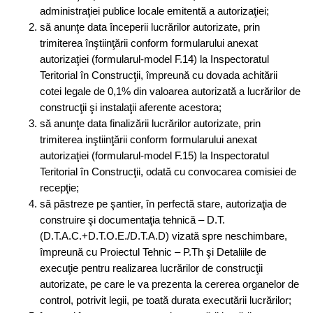
administraţiei publice locale emitentă a autorizaţiei;
să anunţe data începerii lucrărilor autorizate, prin
trimiterea înştiinţării conform formularului anexat
autorizaţiei (formularul-model F.14) la Inspectoratul
Teritorial în Construcţii, împreună cu dovada achitării
cotei legale de 0,1% din valoarea autorizată a lucrărilor de
construcţii şi instalaţii aferente acestora;
să anunţe data finalizării lucrărilor autorizate, prin
trimiterea inştiinţării conform formularului anexat
autorizaţiei (formularul-model F.15) la Inspectoratul
Teritorial în Construcţii, odată cu convocarea comisiei de
recepţie;
să păstreze pe şantier, în perfectă stare, autorizaţia de
construire şi documentaţia tehnică – D.T.
(D.T.A.C.+D.T.O.E./D.T.A.D) vizată spre neschimbare,
împreună cu Proiectul Tehnic – P.Th şi Detaliile de
execuţie pentru realizarea lucrărilor de construcţii
autorizate, pe care le va prezenta la cererea organelor de
control, potrivit legii, pe toată durata executării lucrărilor;