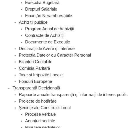
Execuția Bugetară
Drepturi Salariale
Finanțări Nerambursabile
Achiziții publice
Program Anual de Achiziții
Contracte de Achiziții
Documente de Execuție
Declarații de Avere și Interese
Protecția Datelor cu Caracter Personal
Bilanțuri Contabile
Comisia Paritară
Taxe și Impozite Locale
Fonduri Europene
Transparență Decizională
Rapoarte anuale transparență și informații de interes public
Proiecte de hotărâre
Ședințe ale Consiliului Local
Procese verbale
Anunțuri sedinte
Minutele ședințelor