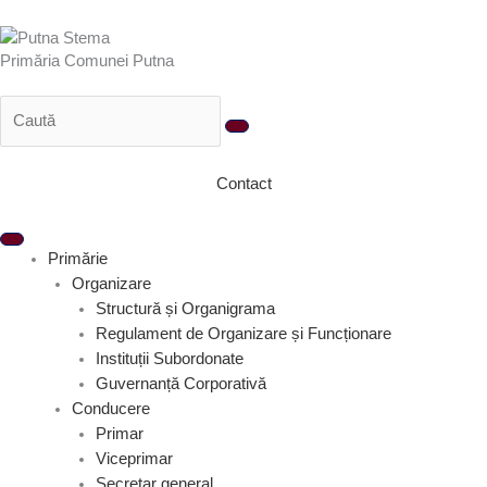
Treci
la
Primăria Comunei Putna
conținut
Contact
Primărie
Organizare
Structură și Organigrama
Regulament de Organizare și Funcționare
Instituții Subordonate
Guvernanță Corporativă
Conducere
Primar
Viceprimar
Secretar general