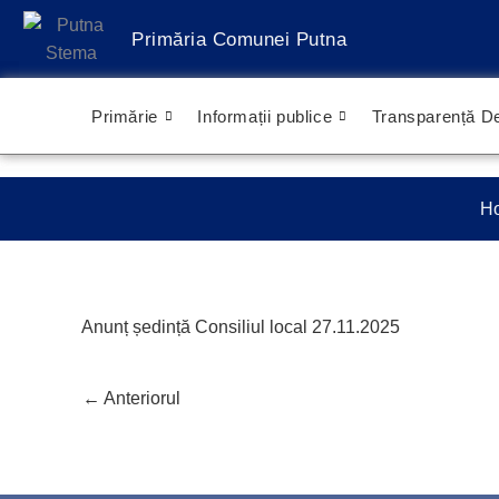
Treci
Primăria Comunei Putna
la
conținut
Primărie
Informații publice
Transparență De
H
Anunț ședință Consiliul local 27.11.2025
←
Anteriorul