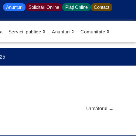
Anunțuri
Solicitări Online
Plăți Online
Contact
al
Servicii publice
Anunțuri
Comunitate
025
Următorul
→