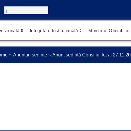
cizională
Integritate Instituțională
Monitorul Oficial Loc
ome
Anunțuri sedinte
Anunț ședință Consiliul local 27.11.2