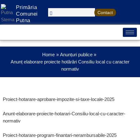
Treci
Primăria
la
Contact
Comunei
conținut
Putna
Home
Anunțuri publice
Anunț elaborare proiecte hotărâri Consiliu local cu caracter
normativ
Proiect-hotarare-aprobare-impozite-si-taxe-locale-2025
Anunt-elaborare-proiecte-hotarari-Consiliu-local-cu-caracter-
normativ
Proiect-hotarare-program-finantari-nerambursabile-2025