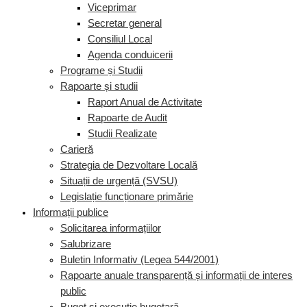
Viceprimar
Secretar general
Consiliul Local
Agenda conduicerii
Programe și Studii
Rapoarte și studii
Raport Anual de Activitate
Rapoarte de Audit
Studii Realizate
Carieră
Strategia de Dezvoltare Locală
Situații de urgență (SVSU)
Legislație funcționare primărie
Informații publice
Solicitarea informațiilor
Salubrizare
Buletin Informativ (Legea 544/2001)
Rapoarte anuale transparență și informații de interes
public