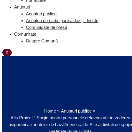
Formulare
Anunțuri
Anunțuri publice
Anunțuri de participare achiziții directe
Comunicate de presă
Comunitate
Despre Comună
X
Afiș Proiect ” Sprijin pentru
persoanele defavorizate în
vederea asigurării alimentelor d
bază/mese calde-Alte activitati
de sprijin destinate grupului
țintă
Home
Anunțuri publice
Afiș Proiect ” Sprijin pentru persoanele defavorizate în vederea
asigurării alimentelor de bază/mese calde-Alte activitati de spriji
destinate grupului țintă