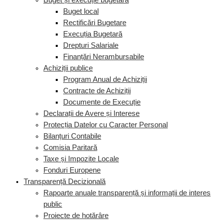
Buget și execuție bugetară
Buget local
Rectificări Bugetare
Execuția Bugetară
Drepturi Salariale
Finanțări Nerambursabile
Achiziții publice
Program Anual de Achiziții
Contracte de Achiziții
Documente de Execuție
Declarații de Avere și Interese
Protecția Datelor cu Caracter Personal
Bilanțuri Contabile
Comisia Paritară
Taxe și Impozite Locale
Fonduri Europene
Transparență Decizională
Rapoarte anuale transparență și informații de interes
public
Proiecte de hotărâre