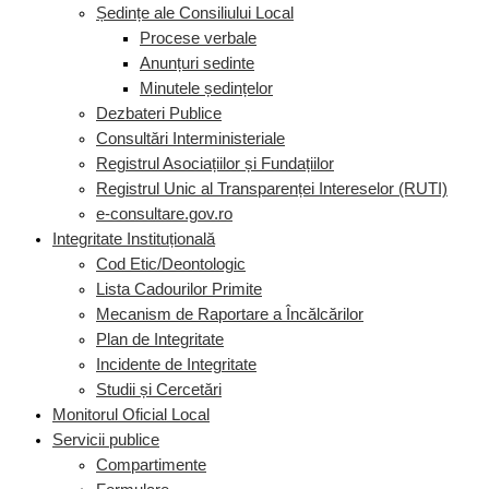
Ședințe ale Consiliului Local
Procese verbale
Anunțuri sedinte
Minutele ședințelor
Dezbateri Publice
Consultări Interministeriale
Registrul Asociațiilor și Fundațiilor
Registrul Unic al Transparenței Intereselor (RUTI)
e-consultare.gov.ro
Integritate Instituțională
Cod Etic/Deontologic
Lista Cadourilor Primite
Mecanism de Raportare a Încălcărilor
Plan de Integritate
Incidente de Integritate
Studii și Cercetări
Monitorul Oficial Local
Servicii publice
Compartimente